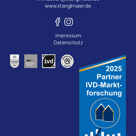
ed.reiamlgnats@neilibommi
www.stanglmaier.de
Impressum
Datenschutz