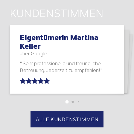
KUNDENSTIMMEN
Eigentümerin Martina
Eigentümer Klaus W.
Käuferin Claudia Bauer
Keller
über Immo Scout24
über Google
über Google
"Freundlich, menschlich und professionell."
"Wohnung war innerhalb einer Woche
verkauft. Ohne Probleme. War alles Top."
" Sehr professionelle und freundliche
Betreuung. Jederzeit zu empfehlen!"
ALLE KUNDENSTIMMEN