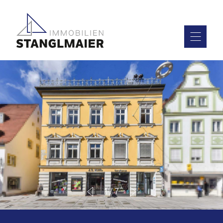
1
/
7