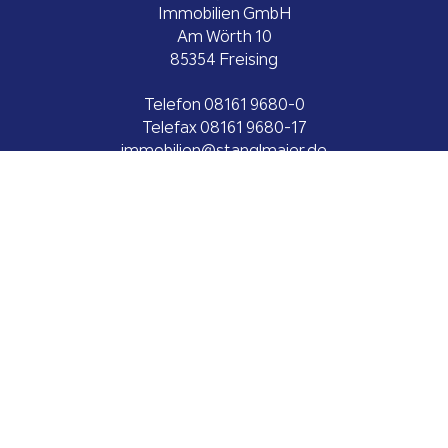
Immobilien GmbH
Am Wörth 10
85354 Freising
Telefon
08161 9680-0
Telefax 08161 9680-17
ed.reiamlgnats@neilibommi
www.stanglmaier.de
Impressum
Datenschutz