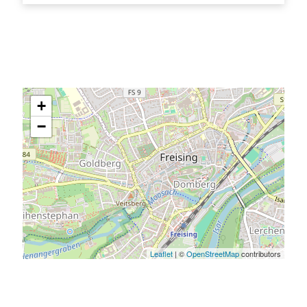
+
−
Leaflet
| ©
OpenStreetMap
contributors