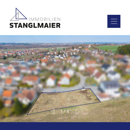
1
/
4