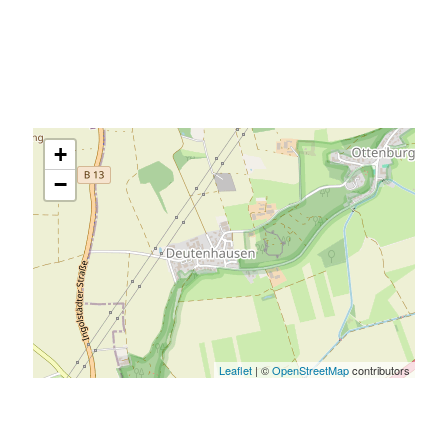
+
−
Leaflet
| ©
OpenStreetMap
contributors