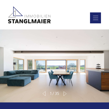
1
/
35