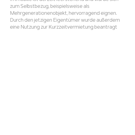
zum Selbstbezug, beispielsweise als
Mehrgenerationenobjekt, hervorragend eignen.
Durch den jetzigen Eigentümer wurde außerdem
eine Nutzung zur Kurzzeitvermietung beantragt
und genehmigt, sodass auch eine renditeattraktive
Kurzzeitvermietung von einer der Einheiten
vorstellbar wäre. Die Genehmigung in 2023 lautet
auf Einfamilienhaus mit Einliegerwohnung. Die
tatsächliche Nutzung, mitunter aufgrund der Größe
der beiden Einheiten, entspricht aber eher einem
Zweifamilienhaus. Die Grünfläche östlich an das
Grundstück angrenzend, wurde von dem aktuellen
Eigentümer für einen überschaubaren, jährlichen
Betrag gepachtet.