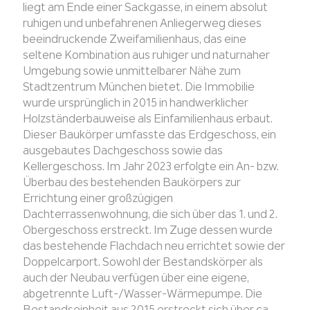
liegt am Ende einer Sackgasse, in einem absolut
ruhigen und unbefahrenen Anliegerweg dieses
beeindruckende Zweifamilienhaus, das eine
seltene Kombination aus ruhiger und naturnaher
Umgebung sowie unmittelbarer Nähe zum
Stadtzentrum München bietet. Die Immobilie
wurde ursprünglich in 2015 in handwerklicher
Holzständerbauweise als Einfamilienhaus erbaut.
Dieser Baukörper umfasste das Erdgeschoss, ein
ausgebautes Dachgeschoss sowie das
Kellergeschoss. Im Jahr 2023 erfolgte ein An- bzw.
Überbau des bestehenden Baukörpers zur
Errichtung einer großzügigen
Dachterrassenwohnung, die sich über das 1. und 2.
Obergeschoss erstreckt. Im Zuge dessen wurde
das bestehende Flachdach neu errichtet sowie der
Doppelcarport. Sowohl der Bestandskörper als
auch der Neubau verfügen über eine eigene,
abgetrennte Luft-/Wasser-Wärmepumpe. Die
Bestandseinheit aus 2015 erstreckt sich über ca.